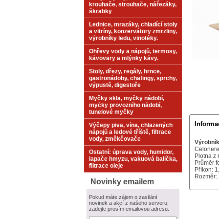
krouhače, strouhače, nářezáky,
škrabky
Lednice, mrazáky, chladící stoly
a vitríny, konzervátory zmrzliny,
výrobníky ledu, vinotéky.
Ohřevy vody a nápojů, termosy,
kávovary a mlýnky kávy.
Stoly, dřezy, regály, hrnce,
gastronádoby, chafingy, sprchy,
výpustě, digestoře
Myčky skla, myčky nádobí,
myčky provozního nádobí,
tunelové myčky
Informa
Výčepy piva, vína, chlazených
nápojů a ledové tříště, filtrace
vody, změkčovače
Výrobník
Celonere
Ostatní: úprava vody, humidor,
Plotna z
lapače hmyzu, vakuová balička,
Průměr f
filtrace oleje
Příkon: 
Rozměr: 
Novinky emailem
Pokud máte zájem o zasílání
novinek a akcí z našeho serveru,
zadejte prosím emailovou adresu.