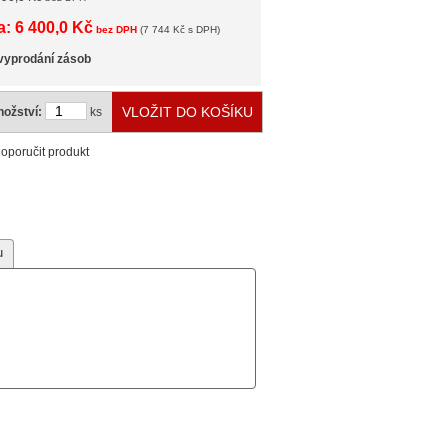
: 6 400,0 Kč
bez DPH
(7 744 Kč s DPH)
vyprodání zásob
ožství:
ks
oporučit produkt
u