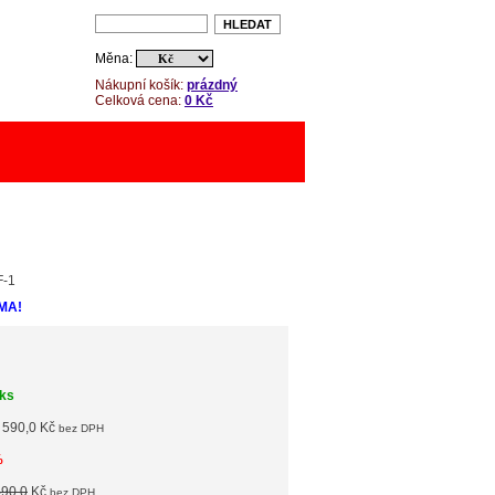
Měna:
Nákupní košík:
prázdný
Celková cena:
0 Kč
F-1
MA!
 ks
 590,0 Kč
bez DPH
%
490,0
Kč
bez DPH