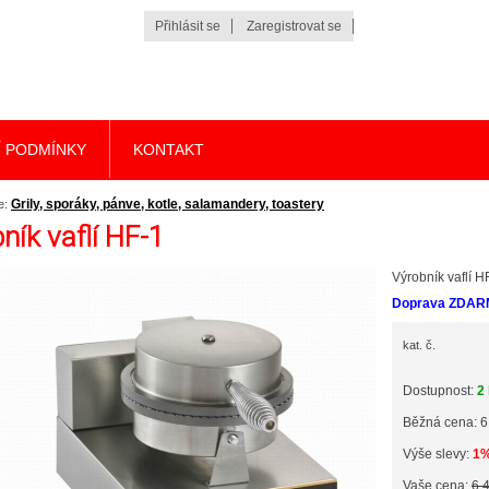
Přihlásit se
Zaregistrovat se
 PODMÍNKY
KONTAKT
Grily, sporáky, pánve, kotle, salamandery, toastery
e:
ník vaflí HF-1
Výrobník vaflí H
Doprava ZDAR
kat. č.
Dostupnost:
2
Běžná cena: 6
Výše slevy:
1
Vaše cena:
6 