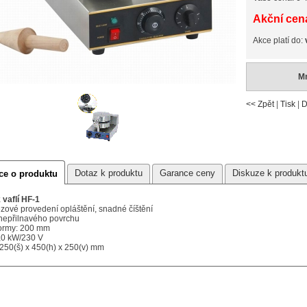
Akční cena
Akce platí do:
Mn
<< Zpět
|
Tisk
|
D
Dotaz k produktu
Garance ceny
Diskuze k produkt
ce o produktu
 vaflí HF-1
zové provedení opláštění, snadné číštění
 nepřilnavého povrchu
ormy: 200 mm
1,0 kW/230 V
250(š) x 450(h) x 250(v) mm