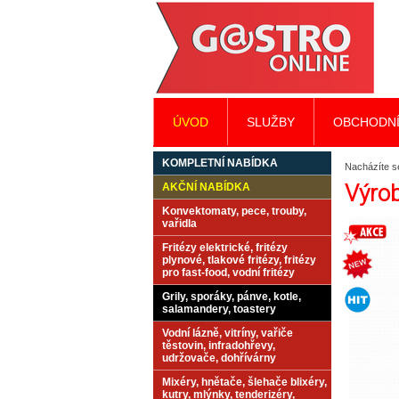
ÚVOD
SLUŽBY
OBCHODNÍ
KOMPLETNÍ NABÍDKA
Nacházíte s
Výrob
AKČNÍ NABÍDKA
Konvektomaty, pece, trouby,
vařidla
Fritézy elektrické, fritézy
plynové, tlakové fritézy, fritézy
pro fast-food, vodní fritézy
Grily, sporáky, pánve, kotle,
salamandery, toastery
Vodní lázně, vitríny, vařiče
těstovin, infradohřevy,
udržovače, dohřívárny
Mixéry, hnětače, šlehače blixéry,
kutry, mlýnky, tenderizéry,