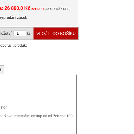
: 26 890,0 Kč
bez DPH
(32 537 Kč s DPH)
vyprodání zásob
ožství:
ks
oporučit produkt
u
.
stor.
dodržovat minimální odstup od mřížek cca.100