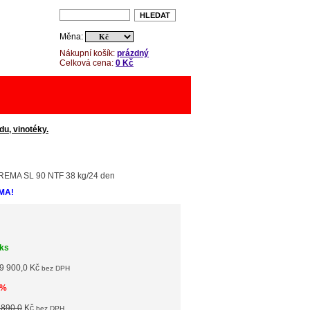
Měna:
Nákupní košík:
prázdný
Celková cena:
0 Kč
du, vinotéky.
BREMA SL 90 NTF 38 kg/24 den
MA!
 ks
9 900,0 Kč
bez DPH
0%
 890,0
Kč
bez DPH