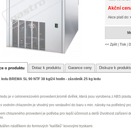
Akční cena
Akce platí do:
Mn
<< Zpět
|
Tisk
|
D
Dotaz k produktu
Garance ceny
Diskuze k produkt
ce o produktu
 ledu BREMA SL 90 NTF 38 kg/24 hodin - zásobník 25 kg ledu
 ledu je v celonerezovém provedení,kromě dvířek, která jsou vyrobena z ABS plastu
s vodním chlazením je vhodný pro vestavění do baru s min. nároky na potřebný pro
em chlazeného provedení je potřeba pro lepší účinnost a delší životnost zařízení 
mm.
tvářen nástřikem do formových “kalíšků” kovovými tryskami.