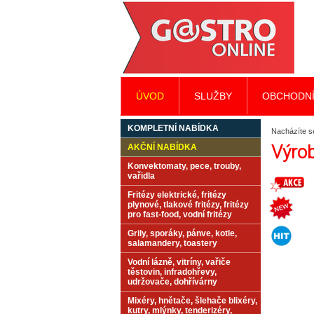
ÚVOD
SLUŽBY
OBCHODNÍ
KOMPLETNÍ NABÍDKA
Nacházíte s
Výro
AKČNÍ NABÍDKA
Konvektomaty, pece, trouby,
vařidla
Fritézy elektrické, fritézy
plynové, tlakové fritézy, fritézy
pro fast-food, vodní fritézy
Grily, sporáky, pánve, kotle,
salamandery, toastery
Vodní lázně, vitríny, vařiče
těstovin, infradohřevy,
udržovače, dohřívárny
Mixéry, hnětače, šlehače blixéry,
kutry, mlýnky, tenderizéry,