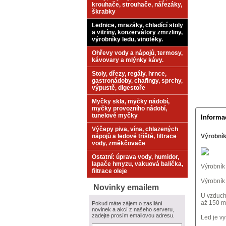
krouhače, strouhače, nářezáky,
škrabky
Lednice, mrazáky, chladící stoly
a vitríny, konzervátory zmrzliny,
výrobníky ledu, vinotéky.
Ohřevy vody a nápojů, termosy,
kávovary a mlýnky kávy.
Stoly, dřezy, regály, hrnce,
gastronádoby, chafingy, sprchy,
výpustě, digestoře
Myčky skla, myčky nádobí,
myčky provozního nádobí,
tunelové myčky
Informa
Výčepy piva, vína, chlazených
nápojů a ledové tříště, filtrace
Výrobník
vody, změkčovače
Ostatní: úprava vody, humidor,
lapače hmyzu, vakuová balička,
Výrobník
filtrace oleje
Výrobník 
Novinky emailem
U vzduch
až 150 
Pokud máte zájem o zasílání
novinek a akcí z našeho serveru,
zadejte prosím emailovou adresu.
Led je vy