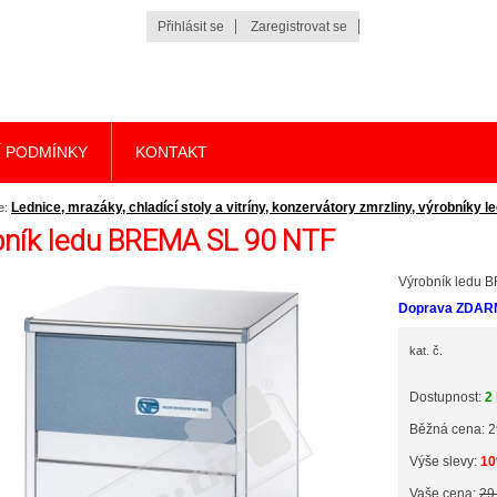
Přihlásit se
Zaregistrovat se
 PODMÍNKY
KONTAKT
Lednice, mrazáky, chladící stoly a vitríny, konzervátory zmrzliny, výrobníky le
e:
bník ledu BREMA SL 90 NTF
Výrobník ledu 
Doprava ZDAR
kat. č.
Dostupnost:
2
Běžná cena: 2
Výše slevy:
1
Vaše cena:
29