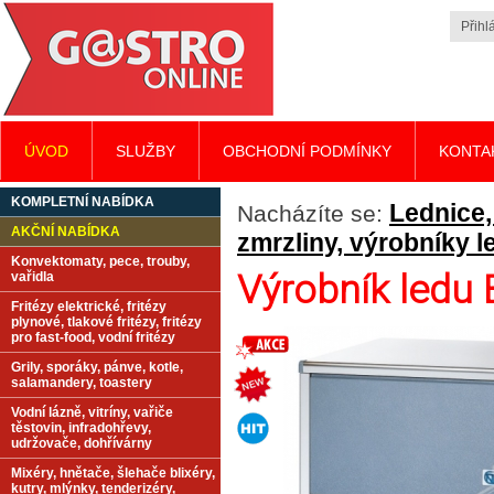
Přihlá
ÚVOD
SLUŽBY
OBCHODNÍ PODMÍNKY
KONTA
KOMPLETNÍ NABÍDKA
Lednice,
Nacházíte se:
AKČNÍ NABÍDKA
zmrzliny, výrobníky l
Konvektomaty, pece, trouby,
Výrobník ledu
vařidla
Fritézy elektrické, fritézy
plynové, tlakové fritézy, fritézy
pro fast-food, vodní fritézy
Grily, sporáky, pánve, kotle,
salamandery, toastery
Vodní lázně, vitríny, vařiče
těstovin, infradohřevy,
udržovače, dohřívárny
Mixéry, hnětače, šlehače blixéry,
kutry, mlýnky, tenderizéry,