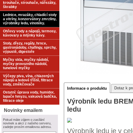
krouhače, strouhače, nářezáky,
škrabky
Lednice, mrazáky, chladící stoly
a vitríny, konzervátory zmrzliny,
výrobníky ledu, vinotéky.
Ohřevy vody a nápojů, termosy,
kávovary a mlýnky kávy.
Stoly, dřezy, regály, hrnce,
gastronádoby, chafingy, sprchy,
výpustě, digestoře
Myčky skla, myčky nádobí,
myčky provozního nádobí,
tunelové myčky
Výčepy piva, vína, chlazených
nápojů a ledové tříště, filtrace
vody, změkčovače
Dotaz k pr
Informace o produktu
Ostatní: úprava vody, humidor,
lapače hmyzu, vakuová balička,
Výrobník ledu BREMA
filtrace oleje
ledu
Novinky emailem
Pokud máte zájem o zasílání
novinek a akcí z našeho serveru,
zadejte prosím emailovou adresu.
Výrobník ledu je v c