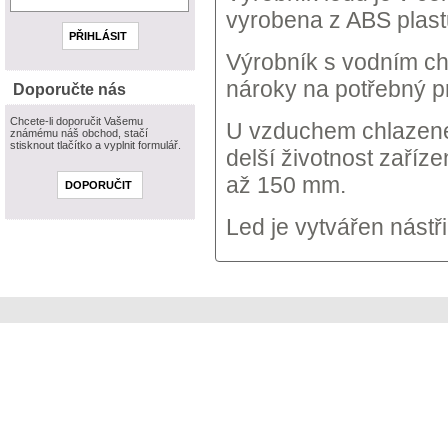
vyrobena z ABS plast
Výrobník s vodním ch
nároky na potřebný pr
Doporučte nás
Chcete-li doporučit Vašemu
U vzduchem chlazenéh
známému náš obchod, stačí
stisknout tlačítko a vyplnit formulář.
delší životnost zaříz
až 150 mm.
Led je vytvářen nást