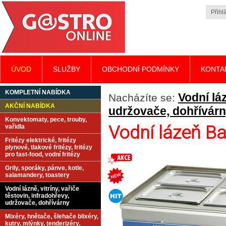
Přihlá
ÚVOD
SLUŽBY
OBCHODNÍ PODMÍNKY
KONTA
KOMPLETNÍ NABÍDKA
Vodní láz
Nacházíte se:
AKČNÍ NABÍDKA
udržovače, dohřívár
Konvektomaty, pece, trouby,
Vodní lázeň B
vařidla
Fritézy elektrické, fritézy
plynové, tlakové fritézy, fritézy
pro fast-food, vodní fritézy
Grily, sporáky, pánve, kotle,
salamandery, toastery
Vodní lázně, vitríny, vařiče
těstovin, infradohřevy,
udržovače, dohřívárny
Mixéry, hnětače, šlehače blixéry,
kutry, mlýnky, tenderizéry,