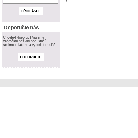
Doporučte nás
Chcete-li doporučit Vašemu
známému náš obchod, stačí
stisknout tlačítko a vyplnit formulář.