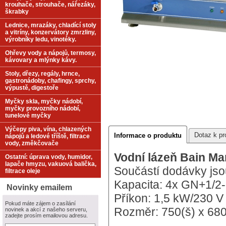
krouhače, strouhače, nářezáky,
škrabky
Lednice, mrazáky, chladící stoly
a vitríny, konzervátory zmrzliny,
výrobníky ledu, vinotéky.
Ohřevy vody a nápojů, termosy,
kávovary a mlýnky kávy.
Stoly, dřezy, regály, hrnce,
gastronádoby, chafingy, sprchy,
výpustě, digestoře
Myčky skla, myčky nádobí,
myčky provozního nádobí,
tunelové myčky
Výčepy piva, vína, chlazených
Dotaz k pr
Informace o produktu
nápojů a ledové tříště, filtrace
vody, změkčovače
Vodní lázeň Bain Ma
Ostatní: úprava vody, humidor,
lapače hmyzu, vakuová balička,
Součástí dodávky jso
filtrace oleje
Kapacita: 4x GN+1/2-
Novinky emailem
Příkon: 1,5 kW/230 V
Pokud máte zájem o zasílání
Rozměr: 750(š) x 680
novinek a akcí z našeho serveru,
zadejte prosím emailovou adresu.