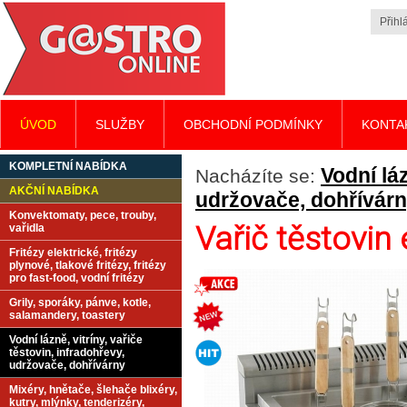
Přihlá
ÚVOD
SLUŽBY
OBCHODNÍ PODMÍNKY
KONTA
KOMPLETNÍ NABÍDKA
Vodní láz
Nacházíte se:
AKČNÍ NABÍDKA
udržovače, dohřívár
Konvektomaty, pece, trouby,
Vařič těstovin 
vařidla
Fritézy elektrické, fritézy
plynové, tlakové fritézy, fritézy
pro fast-food, vodní fritézy
Grily, sporáky, pánve, kotle,
salamandery, toastery
Vodní lázně, vitríny, vařiče
těstovin, infradohřevy,
udržovače, dohřívárny
Mixéry, hnětače, šlehače blixéry,
kutry, mlýnky, tenderizéry,