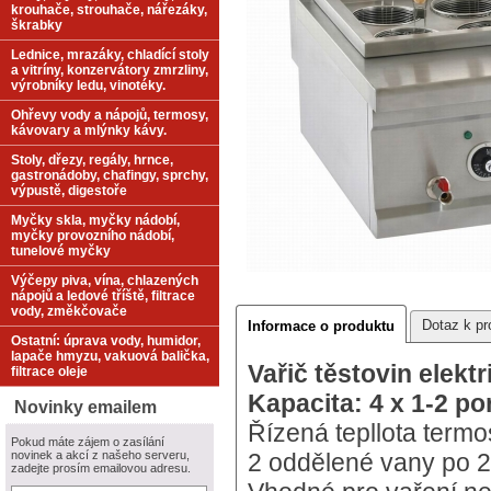
krouhače, strouhače, nářezáky,
škrabky
Lednice, mrazáky, chladící stoly
a vitríny, konzervátory zmrzliny,
výrobníky ledu, vinotéky.
Ohřevy vody a nápojů, termosy,
kávovary a mlýnky kávy.
Stoly, dřezy, regály, hrnce,
gastronádoby, chafingy, sprchy,
výpustě, digestoře
Myčky skla, myčky nádobí,
myčky provozního nádobí,
tunelové myčky
Výčepy piva, vína, chlazených
nápojů a ledové tříště, filtrace
vody, změkčovače
Dotaz k pr
Informace o produktu
Ostatní: úprava vody, humidor,
lapače hmyzu, vakuová balička,
Vařič těstovin elekt
filtrace oleje
Kapacita: 4 x 1-2 p
Novinky emailem
Řízená tepllota termos
Pokud máte zájem o zasílání
novinek a akcí z našeho serveru,
2 oddělené vany po 2
zadejte prosím emailovou adresu.