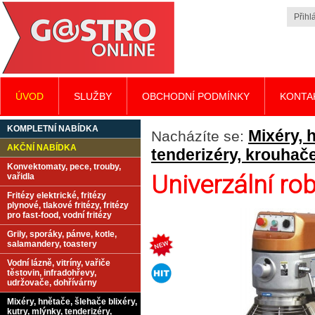
Přihlá
ÚVOD
SLUŽBY
OBCHODNÍ PODMÍNKY
KONTA
KOMPLETNÍ NABÍDKA
Mixéry, 
Nacházíte se:
AKČNÍ NABÍDKA
tenderizéry, krouhač
Konvektomaty, pece, trouby,
Univerzální r
vařidla
Fritézy elektrické, fritézy
plynové, tlakové fritézy, fritézy
pro fast-food, vodní fritézy
Grily, sporáky, pánve, kotle,
salamandery, toastery
Vodní lázně, vitríny, vařiče
těstovin, infradohřevy,
udržovače, dohřívárny
Mixéry, hnětače, šlehače blixéry,
kutry, mlýnky, tenderizéry,