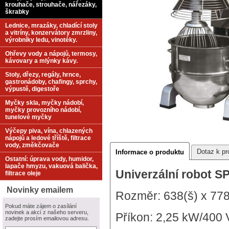
krouhače, strouhače, nářezáky,
škrabky
Lednice, mrazáky, chladící stoly
a vitríny, konzervátory zmrzliny,
výrobníky ledu, vinotéky.
Ohřevy vody a nápojů, termosy,
kávovary a mlýnky kávy.
Stoly, dřezy, regály, hrnce,
gastronádoby, chafingy, sprchy,
výpustě, digestoře
Myčky skla, myčky nádobí,
myčky provozního nádobí,
tunelové myčky
Výčepy piva, vína, chlazených
nápojů a ledové tříště, filtrace
vody, změkčovače
Dotaz k pr
Informace o produktu
Ostatní: úprava vody, humidor,
lapače hmyzu, vakuová balička,
Univerzální robot 
filtrace oleje
Novinky emailem
Rozměr: 638(š) x 77
Pokud máte zájem o zasílání
novinek a akcí z našeho serveru,
Příkon: 2,25 kW/400 
zadejte prosím emailovou adresu.