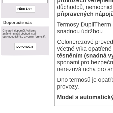
provozech veřejnéh
důchodců, nemocnicíc
připravených nápojů,
Doporučte nás
Termosy DupliTherm s
snadnou údržbou.
Chcete-li doporučit Vašemu
známému náš obchod, stačí
stisknout tlačítko a vyplnit formulář.
Celonerezové provede
včetně víka opatřen
těsněním (snadná v
sponami pro bezpečné
nerezová ucha pro sn
Dno termosů je opat
provozy.
Model s automatick