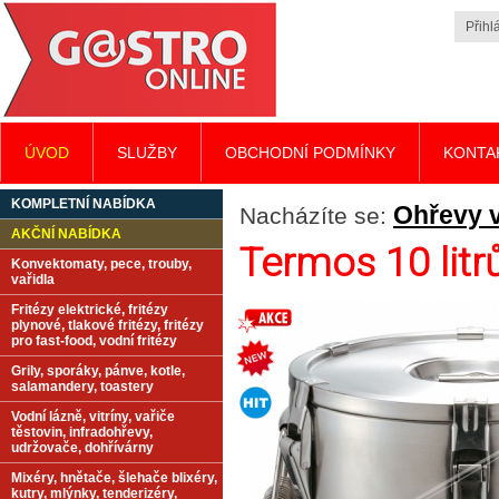
Přihlá
ÚVOD
SLUŽBY
OBCHODNÍ PODMÍNKY
KONTA
KOMPLETNÍ NABÍDKA
Ohřevy v
Nacházíte se:
AKČNÍ NABÍDKA
Termos 10 lit
Konvektomaty, pece, trouby,
vařidla
Fritézy elektrické, fritézy
plynové, tlakové fritézy, fritézy
pro fast-food, vodní fritézy
Grily, sporáky, pánve, kotle,
salamandery, toastery
Vodní lázně, vitríny, vařiče
těstovin, infradohřevy,
udržovače, dohřívárny
Mixéry, hnětače, šlehače blixéry,
kutry, mlýnky, tenderizéry,