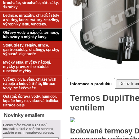
krouhače, strouhače, nářezáky,
škrabky
Lednice, mrazáky, chladící stoly
a vitríny, konzervátory zmrzliny,
výrobníky ledu, vinotéky.
Ohřevy vody a nápojů, termosy,
kávovary a mlýnky kávy.
Stoly, dřezy, regály, hrnce,
gastronádoby, chafingy, sprchy,
výpustě, digestoře
Myčky skla, myčky nádobí,
myčky provozního nádobí,
tunelové myčky
Výčepy piva, vína, chlazených
Dotaz k pr
nápojů a ledové tříště, filtrace
Informace o produktu
vody, změkčovače
Termos DupliThe
Ostatní: úprava vody, humidor,
lapače hmyzu, vakuová balička,
filtrace oleje
ventilem
Novinky emailem
Pokud máte zájem o zasílání
novinek a akcí z našeho serveru,
Izolované termosy 
zadejte prosím emailovou adresu.