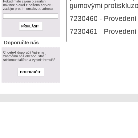
Pokud máte zájem o zasílání
gumovými protiskluzo
novinek a akcí z našeho serveru,
zadejte prosím emailovou adresu.
7230460 - Provedení 
7230461 - Provedení 
Doporučte nás
Chcete-li doporučit Vašemu
známému náš obchod, stačí
stisknout tlačítko a vyplnit formulář.