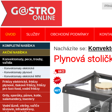
Přihlá
ÚVOD
SLUŽBY
OBCHODNÍ PODMÍNKY
KONTA
KOMPLETNÍ NABÍDKA
Konvekto
Nacházíte se:
AKČNÍ NABÍDKA
Plynová stoli
Konvektomaty, pece, trouby,
vařidla
- Konvektomaty elektrické
- Konvektomaty plynové
- Konvektomaty elektrické MINI
Fritézy elektrické, fritézy
plynové, tlakové fritézy, fritézy
pro fast-food, vodní fritézy
Grily, sporáky, pánve, kotle,
salamandery, toastery
Vodní lázně, vitríny, vařiče
těstovin, infradohřevy,