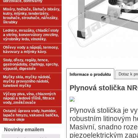
udržovače, dohřívárny
Mixéry, hnětače, šlehače blixéry,
kutry, mlýnky, tenderizéry,
krouhače, strouhače, nářezáky,
škrabky
Lednice, mrazáky, chladící stoly
a vitríny, konzervátory zmrzliny,
výrobníky ledu, vinotéky.
Ohřevy vody a nápojů, termosy,
kávovary a mlýnky kávy.
Stoly, dřezy, regály, hrnce,
gastronádoby, chafingy, sprchy,
výpustě, digestoře
Dotaz k pr
Informace o produktu
Myčky skla, myčky nádobí,
myčky provozního nádobí,
tunelové myčky
Plynová stolička NR
Výčepy piva, vína, chlazených
nápojů a ledové tříště, filtrace
vody, změkčovače
Plynová stolička je 
Ostatní: úprava vody, humidor,
lapače hmyzu, vakuová balička,
robustním litinovým
filtrace oleje
Masivní, snadno roze
Novinky emailem
piezoelektrickým zap