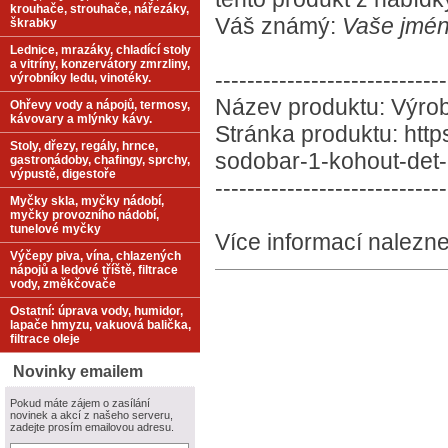
krouhače, strouhače, nářezáky,
Váš známý:
Vaše jmén
škrabky
Lednice, mrazáky, chladící stoly
a vitríny, konzervátory zmrzliny,
-----------------------------
výrobníky ledu, vinotéky.
Název produktu: Výrob
Ohřevy vody a nápojů, termosy,
kávovary a mlýnky kávy.
Stránka produktu: htt
Stoly, dřezy, regály, hrnce,
sodobar-1-kohout-det-
gastronádoby, chafingy, sprchy,
výpustě, digestoře
-----------------------------
Myčky skla, myčky nádobí,
myčky provozního nádobí,
tunelové myčky
Více informací nalezne
Výčepy piva, vína, chlazených
nápojů a ledové tříště, filtrace
vody, změkčovače
Ostatní: úprava vody, humidor,
lapače hmyzu, vakuová balička,
filtrace oleje
Novinky emailem
Pokud máte zájem o zasílání
novinek a akcí z našeho serveru,
zadejte prosím emailovou adresu.