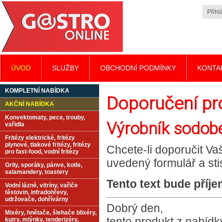
Přihlá
ÚVOD
SLUŽBY
OBCHODNÍ PODMÍNKY
KONTA
KOMPLETNÍ NABÍDKA
Doporučení p
AKČNÍ NABÍDKA
Konvektomaty, pece, trouby,
Výrobník sodobé 
vařidla
Fritézy elektrické, fritézy
plynové, tlakové fritézy, fritézy
Chcete-li doporučit Va
pro fast-food, vodní fritézy
uvedený formulář a st
Grily, sporáky, pánve, kotle,
salamandery, toastery
Tento text bude příj
Vodní lázně, vitríny, vařiče
těstovin, infradohřevy,
udržovače, dohřívárny
Dobrý den,
Mixéry, hnětače, šlehače blixéry,
tento produkt z nabíd
kutry, mlýnky, tenderizéry,