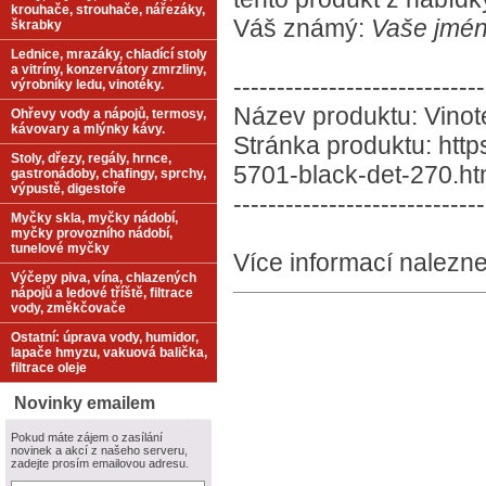
krouhače, strouhače, nářezáky,
Váš známý:
Vaše jmén
škrabky
Lednice, mrazáky, chladící stoly
a vitríny, konzervátory zmrzliny,
-----------------------------
výrobníky ledu, vinotéky.
Název produktu: Vinot
Ohřevy vody a nápojů, termosy,
kávovary a mlýnky kávy.
Stránka produktu: http
Stoly, dřezy, regály, hrnce,
5701-black-det-270.ht
gastronádoby, chafingy, sprchy,
výpustě, digestoře
-----------------------------
Myčky skla, myčky nádobí,
myčky provozního nádobí,
tunelové myčky
Více informací nalezne
Výčepy piva, vína, chlazených
nápojů a ledové tříště, filtrace
vody, změkčovače
Ostatní: úprava vody, humidor,
lapače hmyzu, vakuová balička,
filtrace oleje
Novinky emailem
Pokud máte zájem o zasílání
novinek a akcí z našeho serveru,
zadejte prosím emailovou adresu.