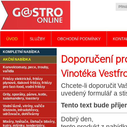
Přihlá
ÚVOD
SLUŽBY
OBCHODNÍ PODMÍNKY
KONTA
KOMPLETNÍ NABÍDKA
Doporučení p
AKČNÍ NABÍDKA
Konvektomaty, pece, trouby,
Vinotéka Vestfro
vařidla
Fritézy elektrické, fritézy
plynové, tlakové fritézy, fritézy
Chcete-li doporučit Va
pro fast-food, vodní fritézy
uvedený formulář a st
Grily, sporáky, pánve, kotle,
salamandery, toastery
Tento text bude příj
Vodní lázně, vitríny, vařiče
těstovin, infradohřevy,
udržovače, dohřívárny
Dobrý den,
Mixéry, hnětače, šlehače blixéry,
tento produkt z nabíd
kutry, mlýnky, tenderizéry,