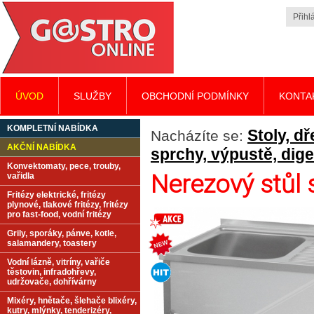
Přihlá
ÚVOD
SLUŽBY
OBCHODNÍ PODMÍNKY
KONTA
KOMPLETNÍ NABÍDKA
Stoly, d
Nacházíte se:
AKČNÍ NABÍDKA
sprchy, výpustě, dig
Konvektomaty, pece, trouby,
Nerezový stůl
vařidla
Fritézy elektrické, fritézy
plynové, tlakové fritézy, fritézy
pro fast-food, vodní fritézy
Grily, sporáky, pánve, kotle,
salamandery, toastery
Vodní lázně, vitríny, vařiče
těstovin, infradohřevy,
udržovače, dohřívárny
Mixéry, hnětače, šlehače blixéry,
kutry, mlýnky, tenderizéry,