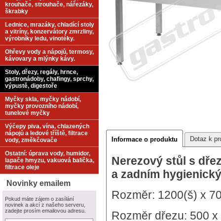
krouhače, strouhače, nářezáky,
škrabky
Lednice, mrazáky, chladící stoly
a vitríny, konzervátory zmrzliny,
výrobníky ledu, vinotéky.
Ohřevy vody a nápojů, termosy,
kávovary a mlýnky kávy.
Stoly, dřezy, regály, hrnce,
gastronádoby, chafingy, sprchy,
výpustě, digestoře
Myčky skla, myčky nádobí,
myčky provozního nádobí,
tunelové myčky
Výčepy piva, vína, chlazených
nápojů a ledové tříště, filtrace
Dotaz k pr
Informace o produktu
vody, změkčovače
Ostatní: úprava vody, humidor,
Nerezový stůl s dř
lapače hmyzu, vakuová balička,
filtrace oleje
a zadním hygienic
Novinky emailem
Rozměr: 1200(š) x 7
Pokud máte zájem o zasílání
novinek a akcí z našeho serveru,
zadejte prosím emailovou adresu.
Rozměr dřezu: 500 x