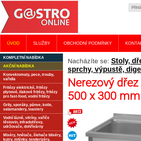
Přihlá
ÚVOD
SLUŽBY
OBCHODNÍ PODMÍNKY
KONTA
KOMPLETNÍ NABÍDKA
Stoly, d
Nacházíte se:
AKČNÍ NABÍDKA
sprchy, výpustě, dig
Konvektomaty, pece, trouby,
Nerezový dřez
vařidla
Fritézy elektrické, fritézy
500 x 300 mm
plynové, tlakové fritézy, fritézy
pro fast-food, vodní fritézy
Grily, sporáky, pánve, kotle,
salamandery, toastery
Vodní lázně, vitríny, vařiče
těstovin, infradohřevy,
udržovače, dohřívárny
Mixéry, hnětače, šlehače blixéry,
kutry, mlýnky, tenderizéry,