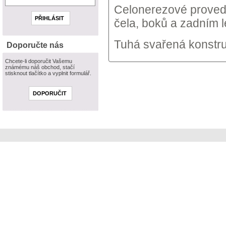
Celonerezové proved
čela, boků a zadním 
T
uhá svařená konstr
Doporučte nás
Chcete-li doporučit Vašemu
známému náš obchod, stačí
stisknout tlačítko a vyplnit formulář.