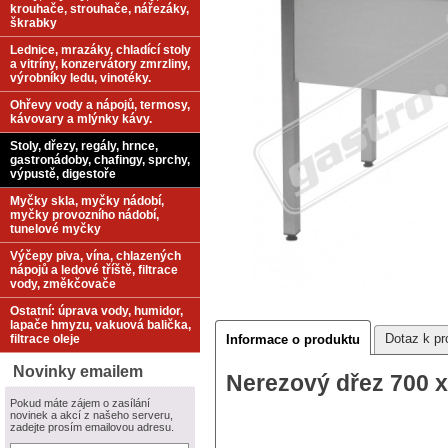
krouhače, strouhače, nářezáky,
škrabky
Lednice, mrazáky, chladící stoly
a vitríny, konzervátory zmrzliny,
výrobníky ledu, vinotéky.
Ohřevy vody a nápojů, termosy,
kávovary a mlýnky kávy.
Stoly, dřezy, regály, hrnce,
gastronádoby, chafingy, sprchy,
výpustě, digestoře
Myčky skla, myčky nádobí,
myčky provozního nádobí,
tunelové myčky
Výčepy piva, vína, chlazených
nápojů a ledové tříště, filtrace
vody, změkčovače
Ostatní: úprava vody, humidor,
lapače hmyzu, vakuová balička,
Dotaz k pr
filtrace oleje
Informace o produktu
Novinky emailem
Nerezový dřez 700 
Pokud máte zájem o zasílání
novinek a akcí z našeho serveru,
zadejte prosím emailovou adresu.