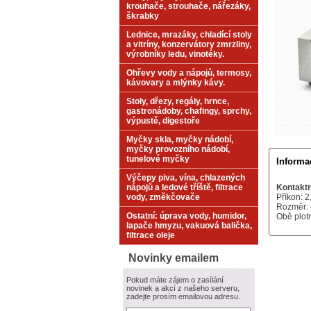
krouhače, strouhače, nářezáky,
škrabky
Lednice, mrazáky, chladící stoly
a vitríny, konzervátory zmrzliny,
výrobníky ledu, vinotéky.
Ohřevy vody a nápojů, termosy,
kávovary a mlýnky kávy.
Stoly, dřezy, regály, hrnce,
gastronádoby, chafingy, sprchy,
výpustě, digestoře
Myčky skla, myčky nádobí,
myčky provozního nádobí,
tunelové myčky
Informa
Výčepy piva, vína, chlazených
nápojů a ledové tříště, filtrace
Kontaktn
vody, změkčovače
Příkon: 
Rozměr: 
Ostatní: úprava vody, humidor,
Obě plot
lapače hmyzu, vakuová balička,
filtrace oleje
Novinky emailem
Pokud máte zájem o zasílání
novinek a akcí z našeho serveru,
zadejte prosím emailovou adresu.