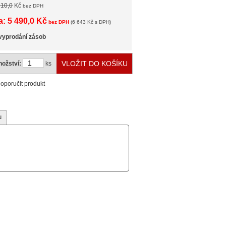
710,0
Kč
bez DPH
: 5 490,0 Kč
bez DPH
(6 643 Kč s DPH)
vyprodání zásob
ožství:
ks
oporučit produkt
u