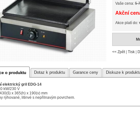
Vaše cena:
5 
Akční cena
Akce platí do:
Mn
<< Zpět
|
Tisk
|
D
Dotaz k produktu
Garance ceny
Diskuze k produkt
ce o produktu
í elektrický gril EDG-14
2,0 kW/230 V
430(š) x 365(h) x 190(v) mm
ny rýhované, litinvé s nepřilnavým povrchem.