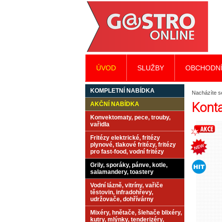
ÚVOD
SLUŽBY
OBCHODNÍ
KOMPLETNÍ NABÍDKA
Nacházíte s
Konta
AKČNÍ NABÍDKA
Konvektomaty, pece, trouby,
vařidla
Fritézy elektrické, fritézy
plynové, tlakové fritézy, fritézy
pro fast-food, vodní fritézy
Grily, sporáky, pánve, kotle,
salamandery, toastery
Vodní lázně, vitríny, vařiče
těstovin, infradohřevy,
udržovače, dohřívárny
Mixéry, hnětače, šlehače blixéry,
kutry, mlýnky, tenderizéry,