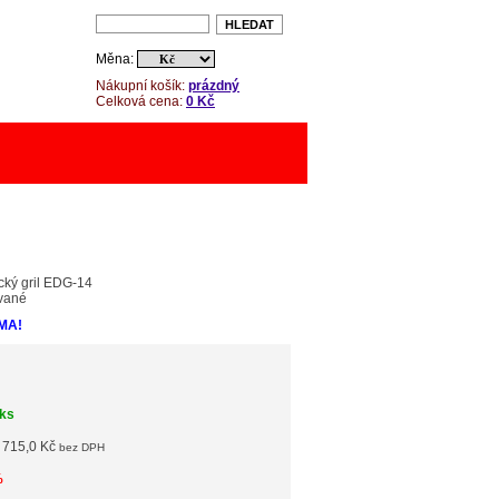
Měna:
Nákupní košík:
prázdný
Celková cena:
0 Kč
ický gril EDG-14
ované
MA!
 ks
 715,0 Kč
bez DPH
%