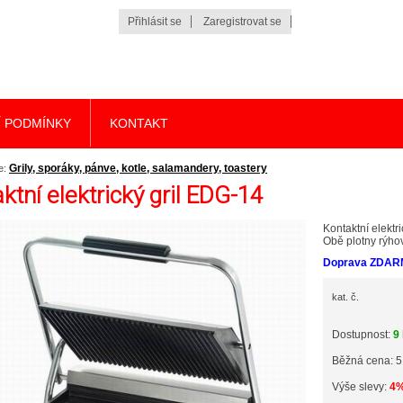
Přihlásit se
Zaregistrovat se
 PODMÍNKY
KONTAKT
Grily, sporáky, pánve, kotle, salamandery, toastery
e:
ktní elektrický gril EDG-14
Kontaktní elektr
Obě plotny rýh
Doprava ZDAR
kat. č.
Dostupnost:
9
Běžná cena: 5
Výše slevy:
4