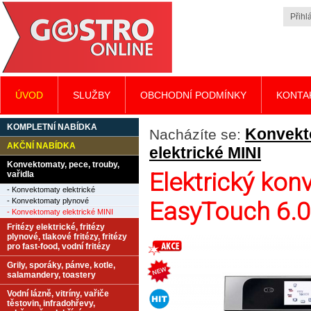
Přihlá
ÚVOD
SLUŽBY
OBCHODNÍ PODMÍNKY
KONTA
KOMPLETNÍ NABÍDKA
Konvekto
Nacházíte se:
AKČNÍ NABÍDKA
elektrické MINI
Konvektomaty, pece, trouby,
Elektrický ko
vařidla
- Konvektomaty elektrické
- Konvektomaty plynové
EasyTouch 6.
- Konvektomaty elektrické MINI
Fritézy elektrické, fritézy
plynové, tlakové fritézy, fritézy
pro fast-food, vodní fritézy
Grily, sporáky, pánve, kotle,
salamandery, toastery
Vodní lázně, vitríny, vařiče
těstovin, infradohřevy,