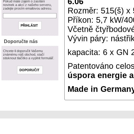
6.06
Pokud máte zájem o zasílání
novinek a akcí z našeho serveru,
Rozměr: 515(š) x 
zadejte prosím emailovou adresu.
Příkon: 5,7 kW/4
Včetně čtyřbodov
Vývin páry: nástři
Doporučte nás
kapacita: 6 x GN 
Chcete-li doporučit Vašemu
známému náš obchod, stačí
stisknout tlačítko a vyplnit formulář.
Patentováno celo
úspora energie a
Made in German