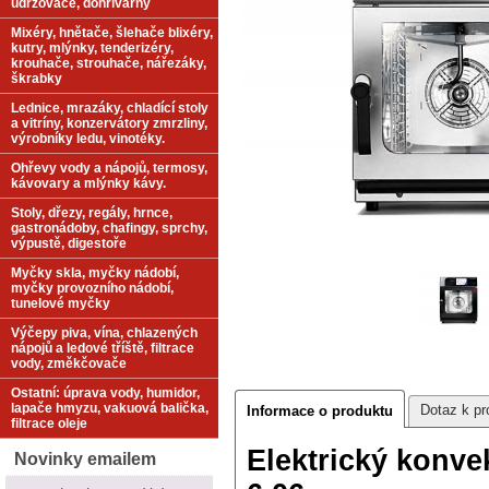
udržovače, dohřívárny
Mixéry, hnětače, šlehače blixéry,
kutry, mlýnky, tenderizéry,
krouhače, strouhače, nářezáky,
škrabky
Lednice, mrazáky, chladící stoly
a vitríny, konzervátory zmrzliny,
výrobníky ledu, vinotéky.
Ohřevy vody a nápojů, termosy,
kávovary a mlýnky kávy.
Stoly, dřezy, regály, hrnce,
gastronádoby, chafingy, sprchy,
výpustě, digestoře
Myčky skla, myčky nádobí,
myčky provozního nádobí,
tunelové myčky
Výčepy piva, vína, chlazených
nápojů a ledové tříště, filtrace
vody, změkčovače
Ostatní: úprava vody, humidor,
lapače hmyzu, vakuová balička,
Dotaz k pr
Informace o produktu
filtrace oleje
Elektrický konv
Novinky emailem