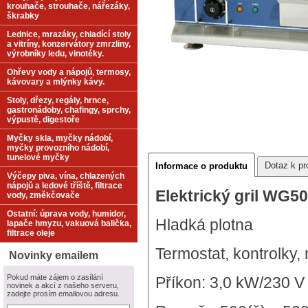
krouhače, strouhače, nářezáky,
škrabky
Lednice, mrazáky, chladící stoly
a vitríny, konzervátory zmrzliny,
výrobníky ledu, vinotéky.
Ohřevy vody a nápojů, termosy,
kávovary a mlýnky kávy.
Stoly, dřezy, regály, hrnce,
gastronádoby, chafingy, sprchy,
výpustě, digestoře
Myčky skla, myčky nádobí,
myčky provozního nádobí,
tunelové myčky
Dotaz k pr
Informace o produktu
Výčepy piva, vína, chlazených
nápojů a ledové tříště, filtrace
Elektrický gril WG5
vody, změkčovače
Ostatní: úprava vody, humidor,
Hladká plotna
lapače hmyzu, vakuová balička,
filtrace oleje
Termostat, kontrolky
Novinky emailem
Pokud máte zájem o zasílání
Příkon: 3,0 kW/230 V
novinek a akcí z našeho serveru,
zadejte prosím emailovou adresu.