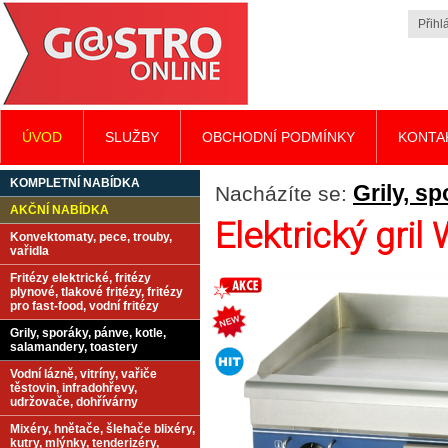
Přihlá
ÚVOD
SLUŽBY
OBCHODNÍ PODMÍNKY
KONTA
KOMPLETNÍ NABÍDKA
Grily, s
Nacházíte se:
AKČNÍ NABÍDKA
Elektrický gri
Konvektomaty, pece, trouby,
vařidla
Fritézy elektrické, fritézy
plynové, tlakové fritézy, fritézy
pro fast-food, vodní fritézy
Grily, sporáky, pánve, kotle,
salamandery, toastery
Vodní lázně, vitríny, vařiče
těstovin, infradohřevy,
udržovače, dohřívárny
Mixéry, hnětače, šlehače blixéry,
kutry, mlýnky, tenderizéry,