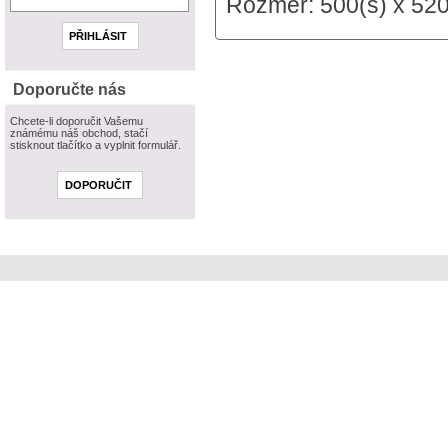
Rozměr: 500(š) x 520
Doporučte nás
Chcete-li doporučit Vašemu
známému náš obchod, stačí
stisknout tlačítko a vyplnit formulář.