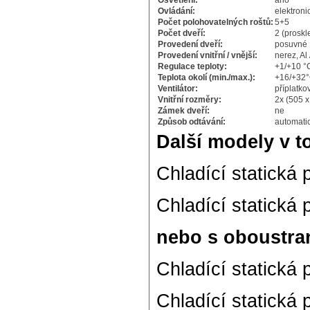
Osvětlení:
ano
Ovládání:
elektroni
Počet polohovatelných roštů:
5+5
Počet dveří:
2 (proskl
Provedení dveří:
posuvné
Provedení vnitřní / vnější:
nerez, Al 
Regulace teploty:
+1/+10 °
Teplota okolí (min./max.):
+16/+32
Ventilátor:
příplatko
Vnitřní rozměry:
2x (505 
Zámek dveří:
ne
Způsob odtávání:
automati
Další modely v t
Chladící statická
Chladící statická
nebo s oboustra
Chladící statická
Chladící statická