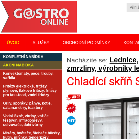
Přihlá
ÚVOD
SLUŽBY
OBCHODNÍ PODMÍNKY
KONTA
KOMPLETNÍ NABÍDKA
Lednice,
Nacházíte se:
AKČNÍ NABÍDKA
zmrzliny, výrobníky l
Konvektomaty, pece, trouby,
Chladící skříň
vařidla
Fritézy elektrické, fritézy
plynové, tlakové fritézy, fritézy
pro fast-food, vodní fritézy
Grily, sporáky, pánve, kotle,
salamandery, toastery
Vodní lázně, vitríny, vařiče
těstovin, infradohřevy,
udržovače, dohřívárny
Mixéry, hnětače, šlehače blixéry,
kutry, mlýnky, tenderizéry,