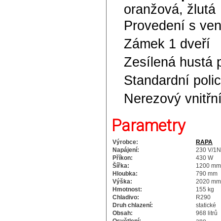
oranžová, žlutá
Provedení s ven
Zámek 1 dveří
Zesílená hustá 
Standardní poli
Nerezový vnitřní
Parametry
Výrobce:
RAPA
Napájení:
230 V/1N
Příkon:
430 W
Šířka:
1200 mm
Hloubka:
790 mm
Výška:
2020 mm
Hmotnost:
155 kg
Chladivo:
R290
Druh chlazení:
statické
Obsah:
968 litrů