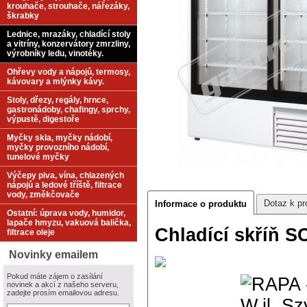
krouhače, strouhače, nářezáky,
škrabky
Lednice, mrazáky, chladící stoly
a vitríny, konzervátory zmrzliny,
výrobníky ledu, vinotéky.
Ohřevy vody a nápojů, termosy,
kávovary a mlýnky kávy.
Stoly, dřezy, regály, hrnce,
gastronádoby, chafingy, sprchy,
výpustě, digestoře
Myčky skla, myčky nádobí,
myčky provozního nádobí,
tunelové myčky
Výčepy piva, vína, chlazených
nápojů a ledové tříště, filtrace
vody, změkčovače
Dotaz k pr
Informace o produktu
Ostatní: úprava vody, humidor,
lapače hmyzu, vakuová balička,
Chladící skříň S
filtrace oleje
Novinky emailem
Pokud máte zájem o zasílání
novinek a akcí z našeho serveru,
zadejte prosím emailovou adresu.