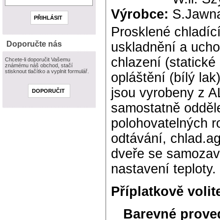
Výrobce:
Prosklené chladící
Doporučte nás
uskladnění a ucho
chlazení (statické
Chcete-li doporučit Vašemu
známému náš obchod, stačí
stisknout tlačítko a vyplnit formulář.
opláštění (bílý la
jsou vyrobeny z A
samostatně odděle
polohovatelných r
odtávání, chlad.a
dveře se samozav
nastavení teploty.
Příplatkově volit
Barevné prove