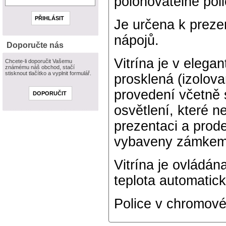
polohovatelné poli
Je určena k prezen
nápojů.
Doporučte nás
Vitrína je v elega
Chcete-li doporučit Vašemu
známému náš obchod, stačí
stisknout tlačítko a vyplnit formulář.
prosklená (izolova
provedení včetně 
osvětlení, které n
prezentaci a prode
vybaveny zámkem
Vitrína je ovládán
teplota automatic
Police v chromové