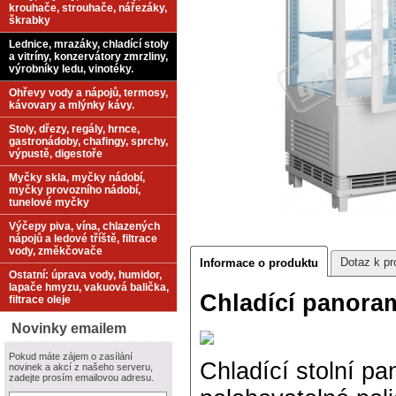
krouhače, strouhače, nářezáky,
škrabky
Lednice, mrazáky, chladící stoly
a vitríny, konzervátory zmrzliny,
výrobníky ledu, vinotéky.
Ohřevy vody a nápojů, termosy,
kávovary a mlýnky kávy.
Stoly, dřezy, regály, hrnce,
gastronádoby, chafingy, sprchy,
výpustě, digestoře
Myčky skla, myčky nádobí,
myčky provozního nádobí,
tunelové myčky
Výčepy piva, vína, chlazených
nápojů a ledové tříště, filtrace
vody, změkčovače
Dotaz k pr
Informace o produktu
Ostatní: úprava vody, humidor,
lapače hmyzu, vakuová balička,
Chladící panora
filtrace oleje
Novinky emailem
Pokud máte zájem o zasílání
Chladící stolní pa
novinek a akcí z našeho serveru,
zadejte prosím emailovou adresu.