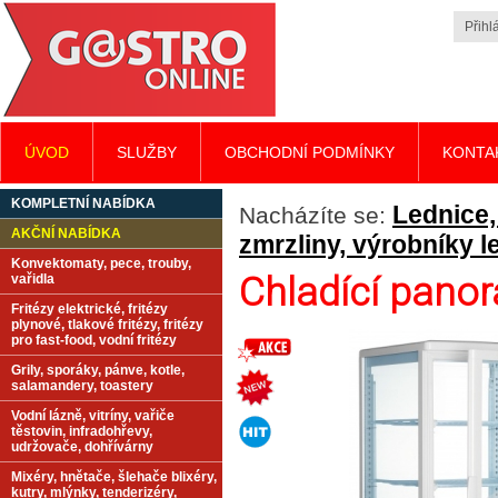
Přihlá
ÚVOD
SLUŽBY
OBCHODNÍ PODMÍNKY
KONTA
KOMPLETNÍ NABÍDKA
Lednice,
Nacházíte se:
AKČNÍ NABÍDKA
zmrzliny, výrobníky l
Konvektomaty, pece, trouby,
Chladící panor
vařidla
Fritézy elektrické, fritézy
plynové, tlakové fritézy, fritézy
pro fast-food, vodní fritézy
Grily, sporáky, pánve, kotle,
salamandery, toastery
Vodní lázně, vitríny, vařiče
těstovin, infradohřevy,
udržovače, dohřívárny
Mixéry, hnětače, šlehače blixéry,
kutry, mlýnky, tenderizéry,