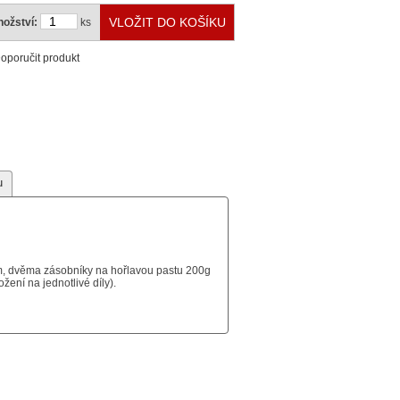
ožství:
ks
oporučit produkt
u
m, dvěma zásobníky na hořlavou pastu 200g
ení na jednotlivé díly).