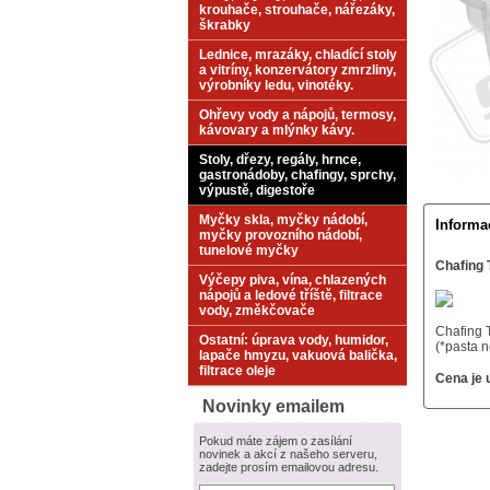
krouhače, strouhače, nářezáky,
škrabky
Lednice, mrazáky, chladící stoly
a vitríny, konzervátory zmrzliny,
výrobníky ledu, vinotéky.
Ohřevy vody a nápojů, termosy,
kávovary a mlýnky kávy.
Stoly, dřezy, regály, hrnce,
gastronádoby, chafingy, sprchy,
výpustě, digestoře
Myčky skla, myčky nádobí,
Informa
myčky provozního nádobí,
tunelové myčky
Chafing 
Výčepy piva, vína, chlazených
nápojů a ledové tříště, filtrace
vody, změkčovače
Chafing 
Ostatní: úprava vody, humidor,
(*pasta n
lapače hmyzu, vakuová balička,
filtrace oleje
Cena je 
Novinky emailem
Pokud máte zájem o zasílání
novinek a akcí z našeho serveru,
zadejte prosím emailovou adresu.