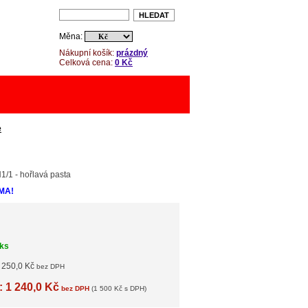
Měna:
Nákupní košík:
prázdný
Celková cena:
0 Kč
e
/1 - hořlavá pasta
MA!
 ks
 250,0 Kč
bez DPH
 1 240,0 Kč
bez DPH
(1 500 Kč s DPH)