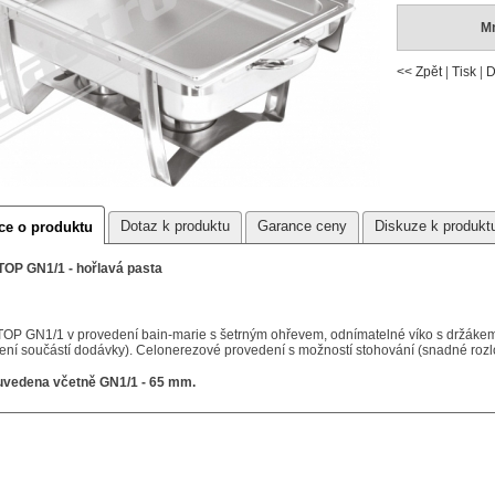
Mn
<< Zpět
|
Tisk
|
D
Dotaz k produktu
Garance ceny
Diskuze k produkt
ce o produktu
TOP GN1/1 - hořlavá pasta
TOP GN1/1 v provedení bain-marie s šetrným ohřevem, odnímatelné víko s držáke
ení součástí dodávky). Celonerezové provedení s možností stohování (snadné rozlož
uvedena včetně GN1/1 - 65 mm.