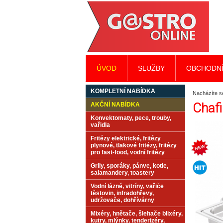
ÚVOD
SLUŽBY
OBCHODNÍ
KOMPLETNÍ NABÍDKA
Nacházíte s
Chafi
AKČNÍ NABÍDKA
Konvektomaty, pece, trouby,
vařidla
Fritézy elektrické, fritézy
plynové, tlakové fritézy, fritézy
pro fast-food, vodní fritézy
Grily, sporáky, pánve, kotle,
salamandery, toastery
Vodní lázně, vitríny, vařiče
těstovin, infradohřevy,
udržovače, dohřívárny
Mixéry, hnětače, šlehače blixéry,
kutry, mlýnky, tenderizéry,