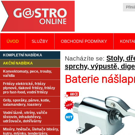
Přihlá
ÚVOD
SLUŽBY
OBCHODNÍ PODMÍNKY
KONTA
KOMPLETNÍ NABÍDKA
Stoly, d
Nacházíte se:
AKČNÍ NABÍDKA
sprchy, výpustě, dig
Konvektomaty, pece, trouby,
Baterie nášla
vařidla
Fritézy elektrické, fritézy
plynové, tlakové fritézy, fritézy
pro fast-food, vodní fritézy
Grily, sporáky, pánve, kotle,
salamandery, toastery
Vodní lázně, vitríny, vařiče
těstovin, infradohřevy,
udržovače, dohřívárny
Mixéry, hnětače, šlehače blixéry,
kutry, mlýnky, tenderizéry,