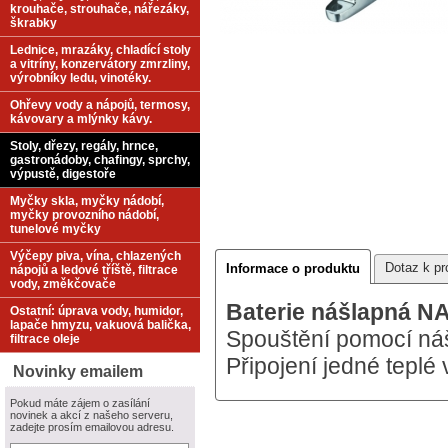
krouhače, strouhače, nářezáky,
škrabky
Lednice, mrazáky, chladící stoly
a vitríny, konzervátory zmrzliny,
výrobníky ledu, vinotéky.
Ohřevy vody a nápojů, termosy,
kávovary a mlýnky kávy.
Stoly, dřezy, regály, hrnce,
gastronádoby, chafingy, sprchy,
výpustě, digestoře
Myčky skla, myčky nádobí,
myčky provozního nádobí,
tunelové myčky
Výčepy piva, vína, chlazených
Dotaz k pr
Informace o produktu
nápojů a ledové tříště, filtrace
vody, změkčovače
Baterie nášlapná N
Ostatní: úprava vody, humidor,
lapače hmyzu, vakuová balička,
Spouštění pomocí ná
filtrace oleje
Připojení jedné teplé
Novinky emailem
Pokud máte zájem o zasílání
novinek a akcí z našeho serveru,
zadejte prosím emailovou adresu.