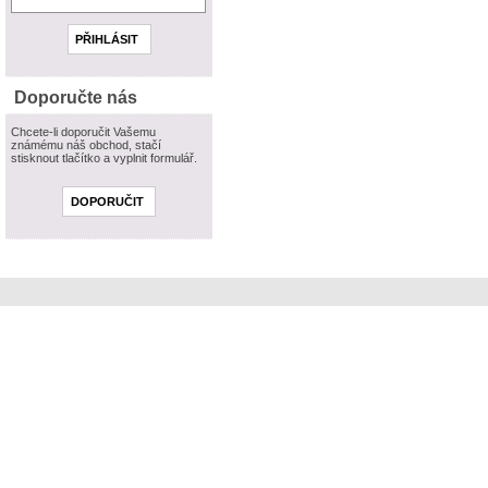
Doporučte nás
Chcete-li doporučit Vašemu
známému náš obchod, stačí
stisknout tlačítko a vyplnit formulář.