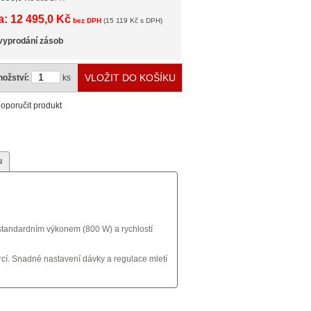
: 12 495,0 Kč
bez DPH
(15 119 Kč s DPH)
vyprodání zásob
ožství:
ks
oporučit produkt
u
standardním výkonem (800 W) a rychlostí
í. Snadné nastavení dávky a regulace mletí