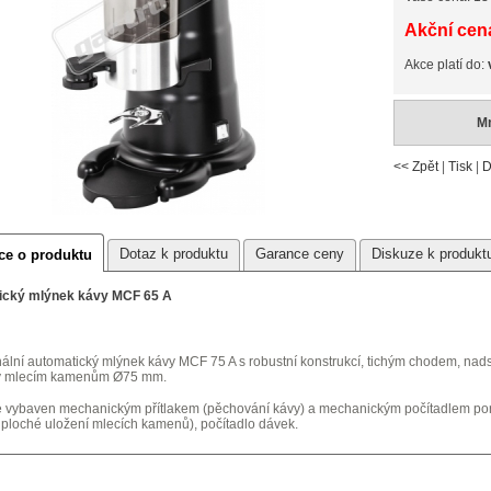
Akční cena
Akce platí do:
Mn
<< Zpět
|
Tisk
|
D
Dotaz k produktu
Garance ceny
Diskuze k produkt
ce o produktu
ický mlýnek kávy MCF 65 A
nální automatický mlýnek kávy MCF 75 A s robustní konstrukcí, tichým chodem, nad
ky mlecím kamenům Ø75 mm.
e vybaven mechanickým přítlakem (pěchování kávy) a mechanickým počítadlem porc
 ploché uložení mlecích kamenů), počítadlo dávek.