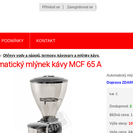
Přihlásit se
Zaregistrovat se
 PODMÍNKY
KONTAKT
Ohřevy vody a nápojů, termosy, kávovary a mlýnky kávy.
e:
matický mlýnek kávy MCF 65 A
Automatický ml
Doprava ZDAR
kat. č.
Dostupnost:
2
Běžná cena: 1
Výše slevy:
1
Vaše cena:
13