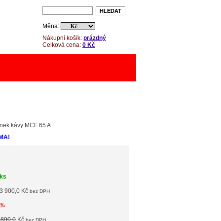
Měna:
Nákupní košík:
prázdný
Celková cena:
0 Kč
ýnek kávy MCF 65 A
MA!
 ks
3 900,0 Kč
bez DPH
0%
 890,0
Kč
bez DPH