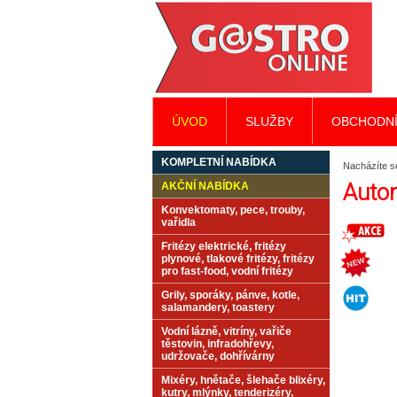
ÚVOD
SLUŽBY
OBCHODNÍ
KOMPLETNÍ NABÍDKA
Nacházíte s
Auto
AKČNÍ NABÍDKA
Konvektomaty, pece, trouby,
vařidla
Fritézy elektrické, fritézy
plynové, tlakové fritézy, fritézy
pro fast-food, vodní fritézy
Grily, sporáky, pánve, kotle,
salamandery, toastery
Vodní lázně, vitríny, vařiče
těstovin, infradohřevy,
udržovače, dohřívárny
Mixéry, hnětače, šlehače blixéry,
kutry, mlýnky, tenderizéry,