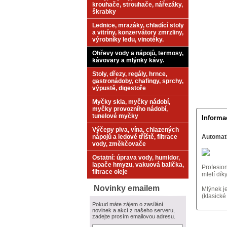
krouhače, strouhače, nářezáky,
škrabky
Lednice, mrazáky, chladící stoly
a vitríny, konzervátory zmrzliny,
výrobníky ledu, vinotéky.
Ohřevy vody a nápojů, termosy,
kávovary a mlýnky kávy.
Stoly, dřezy, regály, hrnce,
gastronádoby, chafingy, sprchy,
výpustě, digestoře
Myčky skla, myčky nádobí,
myčky provozního nádobí,
tunelové myčky
Informa
Výčepy piva, vína, chlazených
nápojů a ledové tříště, filtrace
Automat
vody, změkčovače
Ostatní: úprava vody, humidor,
lapače hmyzu, vakuová balička,
Profesio
filtrace oleje
mletí dí
Novinky emailem
Mlýnek j
(klasické
Pokud máte zájem o zasílání
novinek a akcí z našeho serveru,
zadejte prosím emailovou adresu.