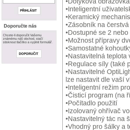
•Dotyková obrazovka
•Inteligentní uživatel
•Keramický mechanis
•Zásobník na čerstvá
Doporučte nás
•Dostupné se 2 nebo
Chcete-li doporučit Vašemu
•Možnost přípravy dv
známému náš obchod, stačí
stisknout tlačítko a vyplnit formulář.
•Samostatné kohoutk
•Nastavitelná teplota
•Regulace síly (také 
•Nastavitelné OptiLig
lze nastavit dle vaší 
•Inteligentní režim p
•Čisticí program (na ř
•Počítadlo použití
•Izolovaný ohřívač vo
•Nastavitelný tác na 
•Vhodný pro šálky a 