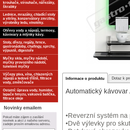
krouhače, strouhače, nářezáky,
škrabky
Lednice, mrazáky, chladící stoly
a vitríny, konzervátory zmrzliny,
výrobníky ledu, vinotéky.
Ohřevy vody a nápojů, termosy,
kávovary a mlýnky kávy.
Stoly, dřezy, regály, hrnce,
gastronádoby, chafingy, sprchy,
výpustě, digestoře
Myčky skla, myčky nádobí,
myčky provozního nádobí,
tunelové myčky
Výčepy piva, vína, chlazených
Dotaz k pr
nápojů a ledové tříště, filtrace
Informace o produktu
vody, změkčovače
Automatický kávova
Ostatní: úprava vody, humidor,
lapače hmyzu, vakuová balička,
filtrace oleje
Novinky emailem
•Reverzní systém na 
Pokud máte zájem o zasílání
novinek a akcí z našeho serveru,
•Dvě výlevky pro sku
zadejte prosím emailovou adresu.