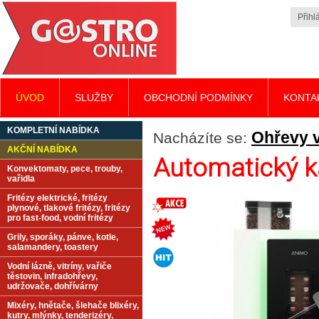
Přihlá
ÚVOD
SLUŽBY
OBCHODNÍ PODMÍNKY
KONTA
KOMPLETNÍ NABÍDKA
Ohřevy v
Nacházíte se:
AKČNÍ NABÍDKA
Automatický 
Konvektomaty, pece, trouby,
vařidla
Fritézy elektrické, fritézy
plynové, tlakové fritézy, fritézy
pro fast-food, vodní fritézy
Grily, sporáky, pánve, kotle,
salamandery, toastery
Vodní lázně, vitríny, vařiče
těstovin, infradohřevy,
udržovače, dohřívárny
Mixéry, hnětače, šlehače blixéry,
kutry, mlýnky, tenderizéry,